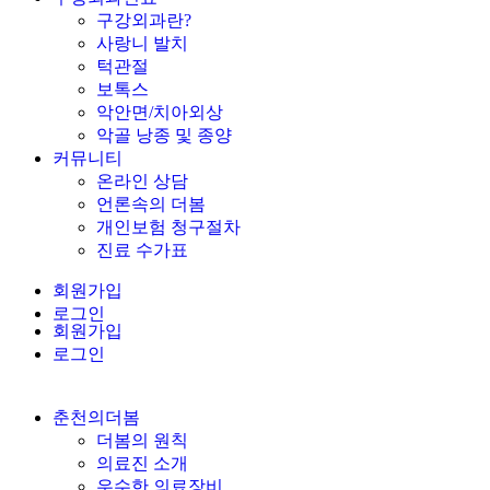
구강외과란?
사랑니 발치
턱관절
보톡스
악안면/치아외상
악골 낭종 및 종양
커뮤니티
온라인 상담
언론속의 더봄
개인보험 청구절차
진료 수가표
회원가입
로그인
회원가입
로그인
춘천의더봄
더봄의 원칙
의료진 소개
우수한 의료장비