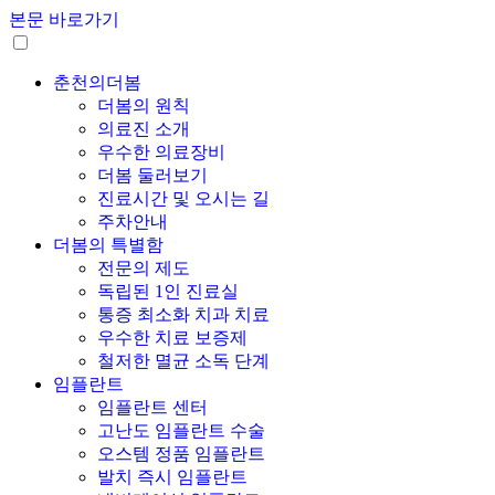
본문 바로가기
춘천의더봄
더봄의 원칙
의료진 소개
우수한 의료장비
더봄 둘러보기
진료시간 및 오시는 길
주차안내
더봄의 특별함
전문의 제도
독립된 1인 진료실
통증 최소화 치과 치료
우수한 치료 보증제
철저한 멸균 소독 단계
임플란트
임플란트 센터
고난도 임플란트 수술
오스템 정품 임플란트
발치 즉시 임플란트