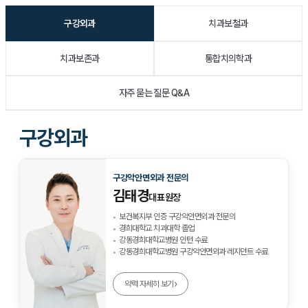
구강외과
치과보철과
치과보존과
통합치의학과
자주 묻는 질문 Q&A
구강외과
구강악안면외과 전문의
김태경
대표원장
보건복지부 인증 구강악안면외과 전문의
경희대학교 치과대학 졸업
강동경희대학교병원 인턴 수료
강동경희대학교병원 구강악안면외과 레지던트 수료
›
약력 자세히 보기