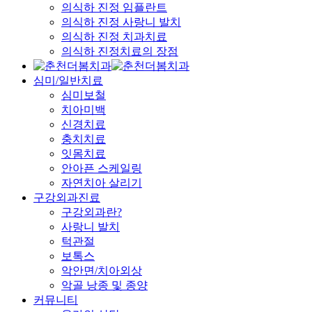
의식하 진정 임플란트
의식하 진정 사랑니 발치
의식하 진정 치과치료
의식하 진정치료의 장점
심미/일반치료
심미보철
치아미백
신경치료
충치치료
잇몸치료
안아픈 스케일링
자연치아 살리기
구강외과진료
구강외과란?
사랑니 발치
턱관절
보톡스
악안면/치아외상
악골 낭종 및 종양
커뮤니티