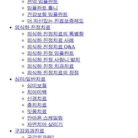
전악 임플란트
임플란트 틀니
건강보험 임플란트
더 자신있는 진료보증제도
의식하 진정치료
의식하 진정치료의 특별함
의식하 진정치료 사례
의식하 진정치료 Q&A
의식하 진정 임플란트
의식하 진정 사랑니 발치
의식하 진정 치과치료
의식하 진정치료의 장점
심미/일반치료
심미보철
치아미백
신경치료
충치치료
잇몸치료
안아픈 스케일링
자연치아 살리기
구강외과진료
구강외과란?