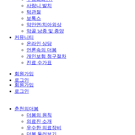
사랑니 발치
턱관절
보톡스
악안면/치아외상
악골 낭종 및 종양
커뮤니티
온라인 상담
언론속의 더봄
개인보험 청구절차
진료 수가표
회원가입
로그인
회원가입
로그인
춘천의더봄
더봄의 원칙
의료진 소개
우수한 의료장비
더봄 둘러보기