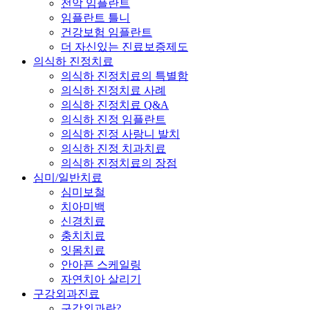
전악 임플란트
임플란트 틀니
건강보험 임플란트
더 자신있는 진료보증제도
의식하 진정치료
의식하 진정치료의 특별함
의식하 진정치료 사례
의식하 진정치료 Q&A
의식하 진정 임플란트
의식하 진정 사랑니 발치
의식하 진정 치과치료
의식하 진정치료의 장점
심미/일반치료
심미보철
치아미백
신경치료
충치치료
잇몸치료
안아픈 스케일링
자연치아 살리기
구강외과진료
구강외과란?