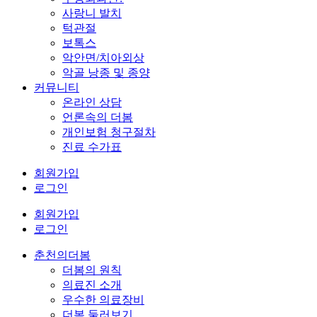
사랑니 발치
턱관절
보톡스
악안면/치아외상
악골 낭종 및 종양
커뮤니티
온라인 상담
언론속의 더봄
개인보험 청구절차
진료 수가표
회원가입
로그인
회원가입
로그인
춘천의더봄
더봄의 원칙
의료진 소개
우수한 의료장비
더봄 둘러보기