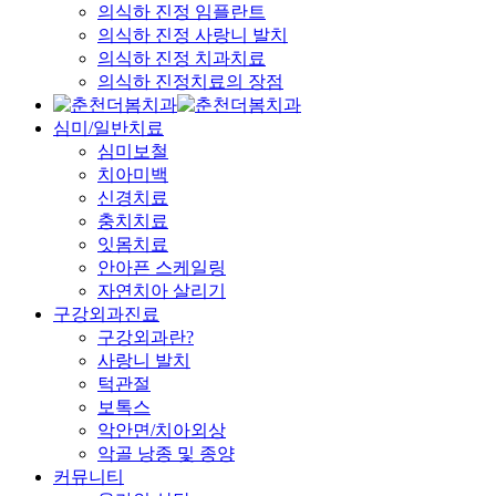
의식하 진정 임플란트
의식하 진정 사랑니 발치
의식하 진정 치과치료
의식하 진정치료의 장점
심미/일반치료
심미보철
치아미백
신경치료
충치치료
잇몸치료
안아픈 스케일링
자연치아 살리기
구강외과진료
구강외과란?
사랑니 발치
턱관절
보톡스
악안면/치아외상
악골 낭종 및 종양
커뮤니티